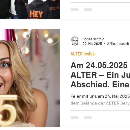
Gerd Alter, Live-Musik von J
offenen Tür mit Vorführunge
Werbemittel und Corporate F
UMA, HAKRO und OLYMP waren
zahlreiche Gäste und Partner
Wochenende voller Dankbark
Jonas Schmid
Begegnungen – typisch ALTE
22. Mai 2025
2 Min. Lesezeit
und nahbar.
ALTER inside
Am 24.05.2025 
ALTER – Ein Ju
Abschied. Eine
Feier mit uns am 24. Mai 2025
dem Gelände der ALTER Service GmbH
schreibt das Leben ganz beso
ist für uns so einer. Ein Datu
Emotionen – und voller Vorfr