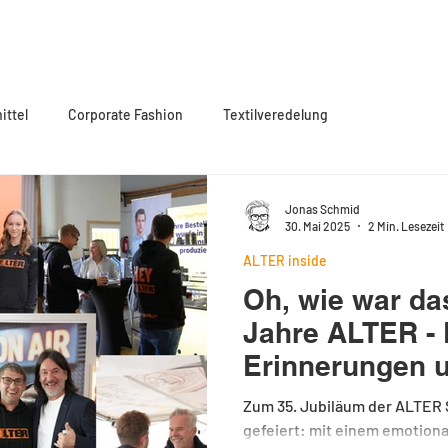
OGE
PRODUKTWELTEN
REFERENZEN
ÜBER UNS
ttel
Corporate Fashion
Textilveredelung
Jonas Schmid
30. Mai 2025
2 Min. Lesezeit
ALTER inside
Oh, wie war da
Jahre ALTER - E
Erinnerungen u
Verbundenheit.
Zum 35. Jubiläum der ALTER
gefeiert: mit einem emotion