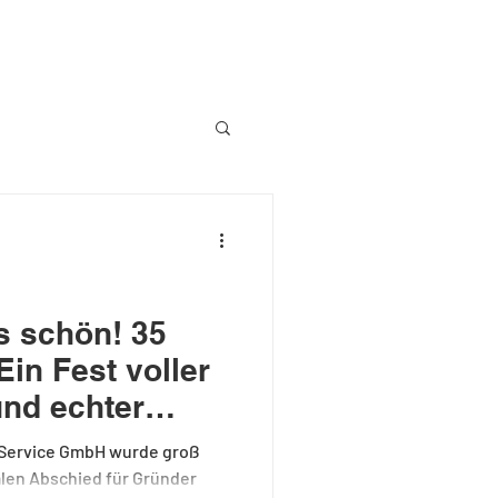
KONTAKT
BLOG
s schön! 35
in Fest voller
nd echter
..
 Service GmbH wurde groß
alen Abschied für Gründer