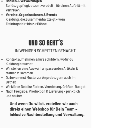
Banken & Verwaltungen
Seriös, gepflegt, dezent veredelt – für einen Auftritt mit
Vertrauen
Vereine, Organisationen & Events
Kleidung, die Zusammenhalt zeigt – vom
Trainingsshirt bis zur Bühne
UND SO GEHT´S
IN WENIGEN SCHRITTEN GEMACHT.
Kontakt aufnehmen & kurz schildern, wofür du
Kleidung brauchst
Wir stellen eine Auswahl an passenden Artikeln &
Marken zusammen
Du bekommst Muster zur Anprobe, gern auch im
Betrieb
Wir klären Details: Farben, Veredelung, Größen, Budget
Nach Freigabe: Produktion & Lieferung – pünktlich
und sauber
​Und wenn Du willst, erstellen wir auch
direkt einen Webshop für Dein Team –
inklusive Nachbestellung und Verwaltung.